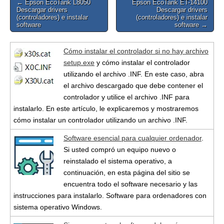
Post
← Epson EcoTank L8050
Epson EcoTank ET-14100
Descargar drivers
Descargar drivers
navigation
(controladores) e instalar
(controladores) e instalar
software
software →
Cómo instalar el controlador si no hay archivo
setup.exe
y cómo instalar el controlador
utilizando el archivo .INF. En este caso, abra
el archivo descargado que debe contener el
controlador y utilice el archivo .INF para
instalarlo. En este artículo, le explicaremos y mostraremos
cómo instalar un controlador utilizando un archivo .INF.
Software esencial para cualquier ordenador
.
Si usted compró un equipo nuevo o
reinstalado el sistema operativo, a
continuación, en esta página del sitio se
encuentra todo el software necesario y las
instrucciones para instalarlo. Software para ordenadores con
sistema operativo Windows.