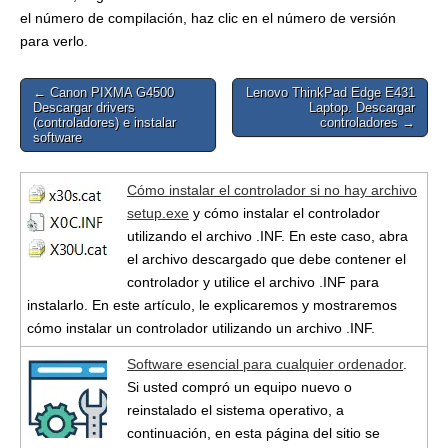
el número de compilación, haz clic en el número de versión
para verlo.
Post
← Canon PIXMA G4500
Lenovo ThinkPad Edge E431
Descargar drivers
Laptop. Descargar
navigation
(controladores) e instalar
controladores →
software
Cómo instalar el controlador si no hay archivo
setup.exe
y cómo instalar el controlador
utilizando el archivo .INF. En este caso, abra
el archivo descargado que debe contener el
controlador y utilice el archivo .INF para
instalarlo. En este artículo, le explicaremos y mostraremos
cómo instalar un controlador utilizando un archivo .INF.
Software esencial para cualquier ordenador
.
Si usted compró un equipo nuevo o
reinstalado el sistema operativo, a
continuación, en esta página del sitio se