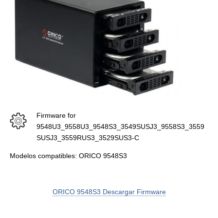
Firmware for
9548U3_9558U3_9548S3_3549SUSJ3_9558S3_3559
SUSJ3_3559RUS3_3529SUS3-C
Modelos compatibles: ORICO 9548S3
ORICO 9548S3 Descargar Firmware