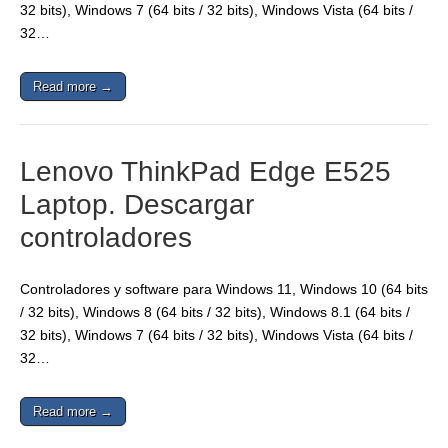
32 bits), Windows 7 (64 bits / 32 bits), Windows Vista (64 bits /
32…
Read more →
Lenovo ThinkPad Edge E525
Laptop. Descargar
controladores
Controladores y software para Windows 11, Windows 10 (64 bits
/ 32 bits), Windows 8 (64 bits / 32 bits), Windows 8.1 (64 bits /
32 bits), Windows 7 (64 bits / 32 bits), Windows Vista (64 bits /
32…
Read more →