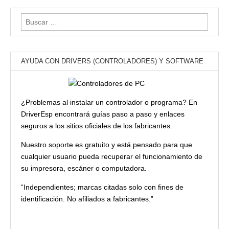
Buscar:
AYUDA CON DRIVERS (CONTROLADORES) Y SOFTWARE
¿Problemas al instalar un controlador o programa? En
DriverEsp encontrará guías paso a paso y enlaces
seguros a los sitios oficiales de los fabricantes.
Nuestro soporte es gratuito y está pensado para que
cualquier usuario pueda recuperar el funcionamiento de
su impresora, escáner o computadora.
“Independientes; marcas citadas solo con fines de
identificación. No afiliados a fabricantes.”