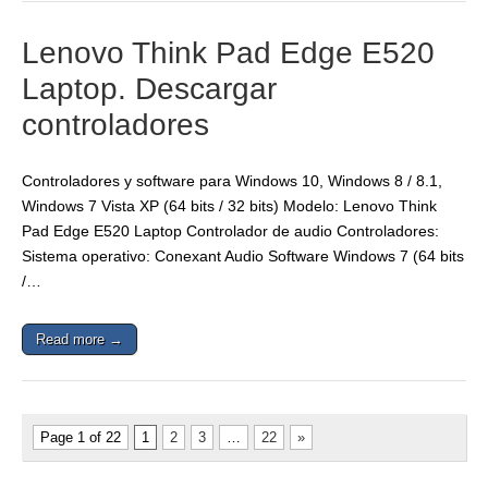
Lenovo Think Pad Edge E520
Laptop. Descargar
controladores
Controladores y software para Windows 10, Windows 8 / 8.1,
Windows 7 Vista XP (64 bits / 32 bits) Modelo: Lenovo Think
Pad Edge E520 Laptop Controlador de audio Controladores:
Sistema operativo: Conexant Audio Software Windows 7 (64 bits
/…
Read more →
Page 1 of 22
1
2
3
…
22
»