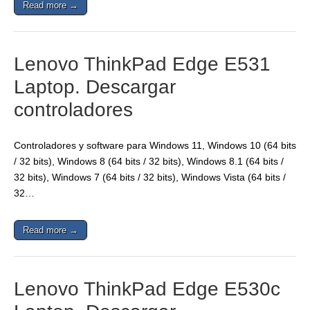
Read more →
Lenovo ThinkPad Edge E531
Laptop. Descargar
controladores
Controladores y software para Windows 11, Windows 10 (64 bits
/ 32 bits), Windows 8 (64 bits / 32 bits), Windows 8.1 (64 bits /
32 bits), Windows 7 (64 bits / 32 bits), Windows Vista (64 bits /
32…
Read more →
Lenovo ThinkPad Edge E530с